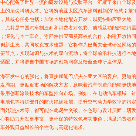
该中心配备了世界一流的研发设施与实验平台，汇聚了来自全球
本土的顶尖科研人才。它将扮演亚太区汽车涂料创新的“智慧引擎”
色，其核心任务包括：加速本地化配方开发，以更快响应亚太地
区，尤其是中国汽车制造商和消费者对色彩、质感及功能的独特
求；深化与本土车企、零部件供应商及高校的合作，构建开放协
的创新生态，共同攻克技术难题；它将作为巴斯夫全球研发网络
重要节点，实现知识与技术的双向流动，将全球前沿科技进行本
化适配，并将源自中国市场的创新洞察反馈至全球研发体系。
上海研发中心的强化，将直接赋能巴斯夫在亚太区的客户。更短
研发周期、更贴近市场的解决方案，意味着汽车制造商能够更快
将采用创新涂装技术的车型推向市场。例如，在电动汽车领域，
对电池包等特殊部件的防火绝缘涂层、提升空气动力学效率的特
表面处理技术等，都可能在此诞生突破。在色彩与设计层面，研
中心将助力开发更丰富、更环保的特效色与功能色，满足消费者
汽车外观日益增长的个性化与高端化追求。