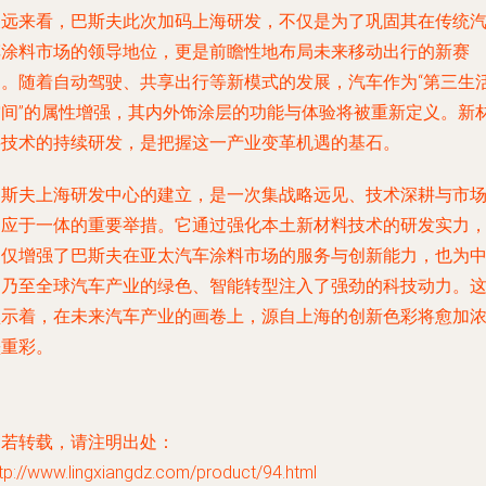
长远来看，巴斯夫此次加码上海研发，不仅是为了巩固其在传统
车涂料市场的领导地位，更是前瞻性地布局未来移动出行的新赛
道。随着自动驾驶、共享出行等新模式的发展，汽车作为“第三生
空间”的属性增强，其内外饰涂层的功能与体验将被重新定义。新
料技术的持续研发，是把握这一产业变革机遇的基石。
巴斯夫上海研发中心的建立，是一次集战略远见、技术深耕与市
响应于一体的重要举措。它通过强化本土新材料技术的研发实力
不仅增强了巴斯夫在亚太汽车涂料市场的服务与创新能力，也为
国乃至全球汽车产业的绿色、智能转型注入了强劲的科技动力。
预示着，在未来汽车产业的画卷上，源自上海的创新色彩将愈加
墨重彩。
如若转载，请注明出处：
tp://www.lingxiangdz.com/product/94.html