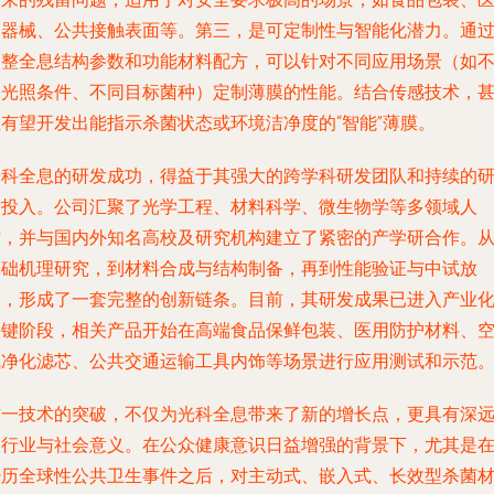
疗器械、公共接触表面等。第三，是
可定制性与智能化潜力
。通
调整全息结构参数和功能材料配方，可以针对不同应用场景（如
同光照条件、不同目标菌种）定制薄膜的性能。结合传感技术，
至有望开发出能指示杀菌状态或环境洁净度的“智能”薄膜。
光科全息的研发成功，得益于其强大的
跨学科研发团队
和持续的
发投入。公司汇聚了光学工程、材料科学、微生物学等多领域人
才，并与国内外知名高校及研究机构建立了紧密的产学研合作。
基础机理研究，到材料合成与结构制备，再到性能验证与中试放
大，形成了一套完整的创新链条。目前，其研发成果已进入产业
关键阶段，相关产品开始在高端食品保鲜包装、医用防护材料、
气净化滤芯、公共交通运输工具内饰等场景进行应用测试和示范
这一技术的突破，不仅为光科全息带来了新的增长点，更具有深
的
行业与社会意义
。在公众健康意识日益增强的背景下，尤其是
经历全球性公共卫生事件之后，对主动式、嵌入式、长效型杀菌