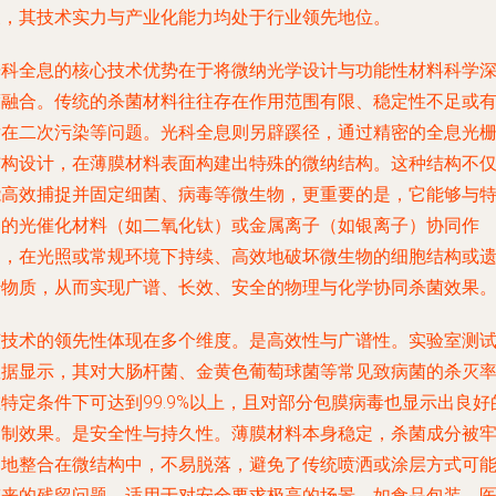
展，其技术实力与产业化能力均处于行业领先地位。
光科全息的核心技术优势在于将微纳光学设计与功能性材料科学
度融合。传统的杀菌材料往往存在作用范围有限、稳定性不足或
潜在二次污染等问题。光科全息则另辟蹊径，通过精密的全息光
结构设计，在薄膜材料表面构建出特殊的微纳结构。这种结构不
能高效捕捉并固定细菌、病毒等微生物，更重要的是，它能够与
定的光催化材料（如二氧化钛）或金属离子（如银离子）协同作
用，在光照或常规环境下持续、高效地破坏微生物的细胞结构或
传物质，从而实现广谱、长效、安全的物理与化学协同杀菌效果
该技术的领先性体现在多个维度。是
高效性与广谱性
。实验室测
数据显示，其对大肠杆菌、金黄色葡萄球菌等常见致病菌的杀灭
特定条件下可达到99.9%以上，且对部分包膜病毒也显示出良好
抑制效果。是
安全性与持久性
。薄膜材料本身稳定，杀菌成分被
固地整合在微结构中，不易脱落，避免了传统喷洒或涂层方式可
带来的残留问题，适用于对安全要求极高的场景，如食品包装、