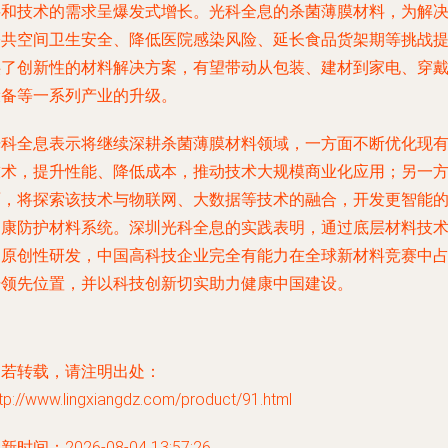
料和技术的需求呈爆发式增长。光科全息的杀菌薄膜材料，为解
公共空间卫生安全、降低医院感染风险、延长食品货架期等挑战
供了创新性的材料解决方案，有望带动从包装、建材到家电、穿
设备等一系列产业的升级。
光科全息表示将继续深耕杀菌薄膜材料领域，一方面不断优化现
技术，提升性能、降低成本，推动技术大规模商业化应用；另一
面，将探索该技术与物联网、大数据等技术的融合，开发更智能
健康防护材料系统。深圳光科全息的实践表明，通过底层材料技
的原创性研发，中国高科技企业完全有能力在全球新材料竞赛中
据领先位置，并以科技创新切实助力健康中国建设。
如若转载，请注明出处：
tp://www.lingxiangdz.com/product/91.html
新时间：2026-08-04 13:57:26