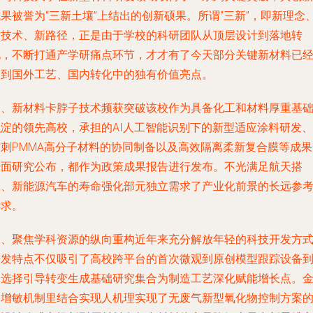
果被誉为“三新土壤”上结出的创新硕果。所谓“三新”，即新理念
新技术、新路径，正是由于学校的科研团队从顶层设计到落地转
化，不断打通产学研痛点环节，才才有了今天部分关键新材料已
达到国外工艺、国内转化中的独有价值亮点。
一、新材料卡脖子技术频获突破该校作为具备化工和材料厚重基
积淀的领先高校，承担的AI人工智能识别下的新型适应涂料研发、
防刺PMMA高分子材料的协同制备以及高效隔离柔新复合膜等成果
经面研究公布，都作为政策成果报告进行发布。不光满足航天搭
载、新能源汽车的寿命强化部元独立需求了产业化前景的长远参
诉求。
二、聚焦学科资源的纵向重构近年来充分解放年轻的科技开发方
研发特点不仅吸引了高校跨平台的首次微观到原创模型跟踪设备
场选择引导转变生成基础研究集合为制造工艺深化赋能增长点。
属增敏机制里结合实现人机理实现了无废气新型氧化物控制方案